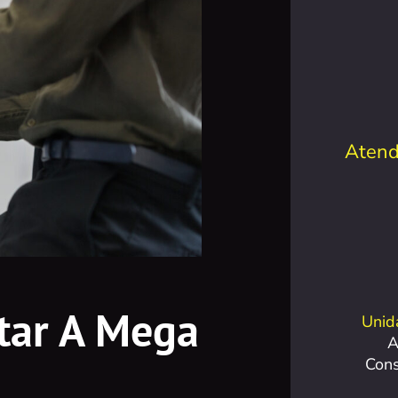
Atend
tar A Mega
Unid
A
Con