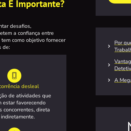
ta É Importante?
tar desafios,
tem a confiança entre
tem como objetivo fornecer
Por qu
s de:
Trabal
Vantag
Deteti
A Meg
orrência desleal
ação de atividades que
 estar favorecendo
 concorrentes, direta
 indiretamente.