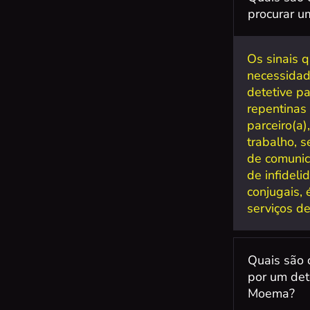
procurar um
Os sinais 
necessidad
detetive p
repentinas
parceiro(a)
trabalho, s
de comunic
de infidel
conjugais,
serviços de
Quais são 
por um det
Moema?