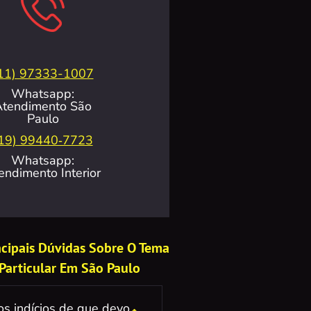
11) 97333-1007
Whatsapp:
Atendimento São
Paulo
19) 99440‑7723
Whatsapp:
endimento Interior
incipais Dúvidas Sobre O Tema
 Particular Em São Paulo
os indícios de que devo