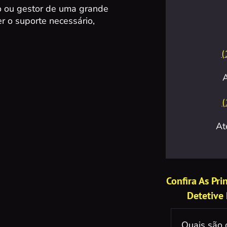
o ou gestor de uma grande
r o suporte necessário,
(
(
At
Confira As Pr
Detetive
Quais são 