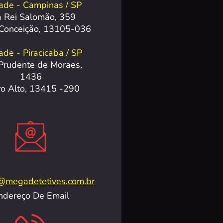
ade - Campinas / SP
 Rei Salomão, 359
 Conceição, 13105-036
de - Piracicaba / SP
Prudente de Moraes,
1436
ro Alto, 13415 -290
@megadetetives.com.br
ndereço De Email