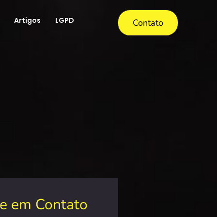
Artigos
LGPD
Contato
re em Contato