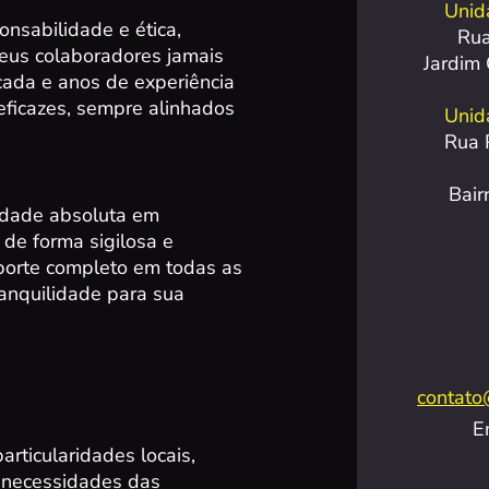
Unid
nsabilidade e ética,
Rua
eus colaboradores jamais
Jardim
ada e anos de experiência
eficazes, sempre alinhados
Unida
Rua 
Bair
idade absoluta em
 de forma sigilosa e
porte completo em todas as
anquilidade para sua
contato
E
ticularidades locais,
s necessidades das