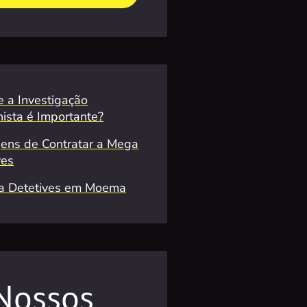
e a Investigação
hista é Importante?
ens de Contratar a Mega
ves
a Detetives em Moema
Nossos