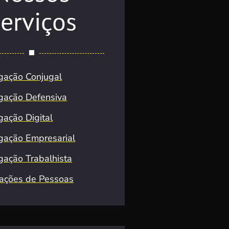
erviços
igação Conjugal
igação Defensiva
gação Digital
igação Empresarial
igação Trabalhista
zações de Pessoas