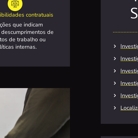
S
bilidades contratuais
ações que indicam
s descumprimentos de
tos de trabalho ou
Invest
líticas internas.
Invest
Investi
Invest
Invest
Locali