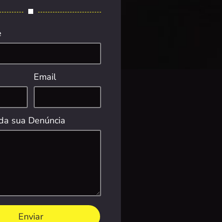
e
Email
da sua Denúncia
Enviar