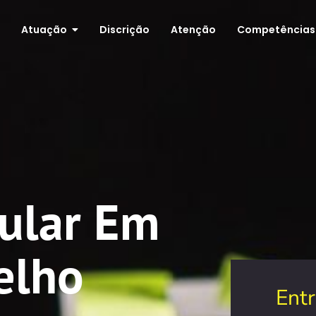
Atuação
Discrição
Atenção
Competências
cular Em
elho
Ent