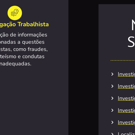
igação Trabalhista
ação de informações
S
ionadas a questões
istas, como fraudes,
teísmo e condutas
inadequadas.
Invest
Invest
Investi
Invest
Invest
Locali