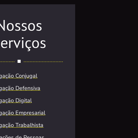
Nossos
erviços
igação Conjugal
igação Defensiva
gação Digital
igação Empresarial
igação Trabalhista
zações de Pessoas