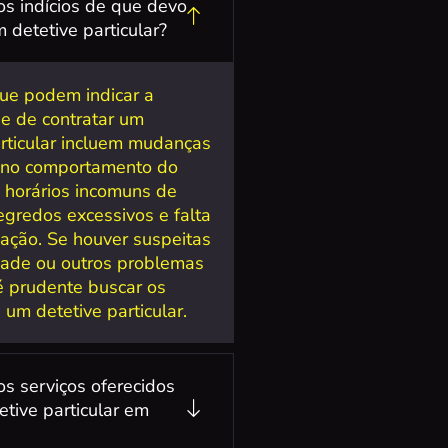
os indícios de que devo
 detetive particular?
que podem indicar a
e de contratar um
articular incluem mudanças
 no comportamento do
, horários incomuns de
egredos excessivos e falta
ação. Se houver suspeitas
idade ou outros problemas
 é prudente buscar os
 um detetive particular.
os serviços oferecidos
etive particular em