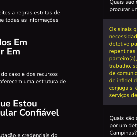
Quais são 
procurar um
itos a regras estritas de
ue todas as informações
Os sinais 
necessidad
dos Em
detetive p
ar Em
repentinas
parceiro(a)
trabalho, s
de comunic
do caso e dos recursos
de infidel
 oferecem uma estrutura de
conjugais,
serviços de
Que Estou
ular Confiável
Quais são 
por um det
Campinas?
utação e credenciais do