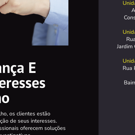
Unid
A
Con
Unid
Rua
Jardim
Unida
ança E
Rua 
eresses
Bair
ho
ho, os clientes estão
ção de seus interesses.
issionais oferecem soluções