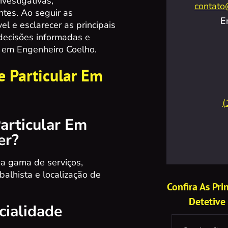
vestigativas,
contato
ntes. Ao seguir as
E
el e esclarecer as principais
decisões informadas e
s em Engenheiro Coelho.
e Particular Em
(
articular Em
er?
ma gama de serviços,
abalhista e localização de
Confira As Pr
Detetive
cialidade