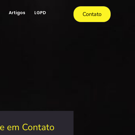
Artigos
LGPD
Contato
re em Contato