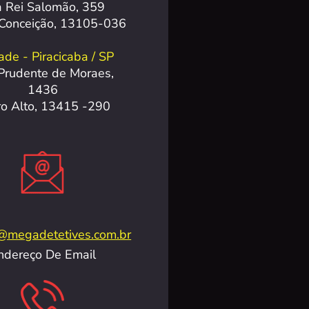
 Rei Salomão, 359
 Conceição, 13105-036
de - Piracicaba / SP
Prudente de Moraes,
1436
ro Alto, 13415 -290
@megadetetives.com.br
ndereço De Email