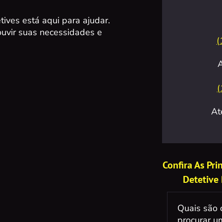
ives está aqui para ajudar.
ouvir suas necessidades e
(
(
At
Confira As Pr
Detetive
Quais são 
procurar um