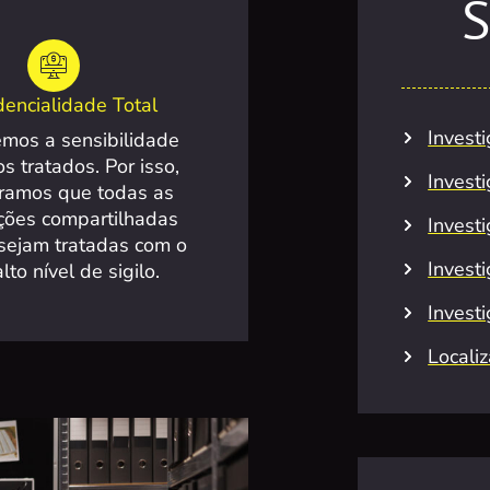
S
dencialidade Total
Invest
mos a sensibilidade
s tratados. Por isso,
Invest
ramos que todas as
ções compartilhadas
Investi
sejam tratadas com o
Invest
lto nível de sigilo.
Invest
Locali