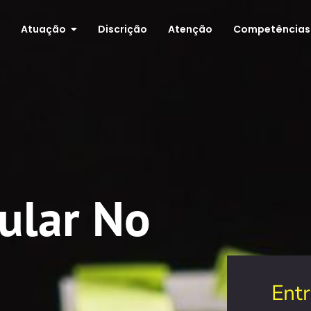
Atuação
Discrição
Atenção
Competências
cular No
Ent