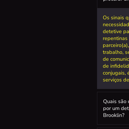
Os sinais 
necessidad
detetive p
repentinas
parceiro(a)
trabalho, s
de comunic
de infidel
conjugais,
serviços de
Quais são 
por um det
Brooklin?