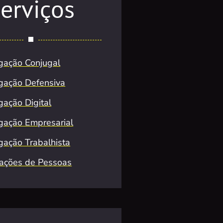
erviços
igação Conjugal
igação Defensiva
gação Digital
igação Empresarial
igação Trabalhista
zações de Pessoas