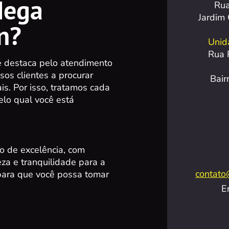
Mega
Rua
Jardim
n?
Unida
Rua 
e destaca pelo atendimento
os clientes a procurar
Bair
s. Por isso, tratamos cada
lo qual você está
o de excelência, com
reza e tranquilidade para a
contato
 para que você possa tomar
E