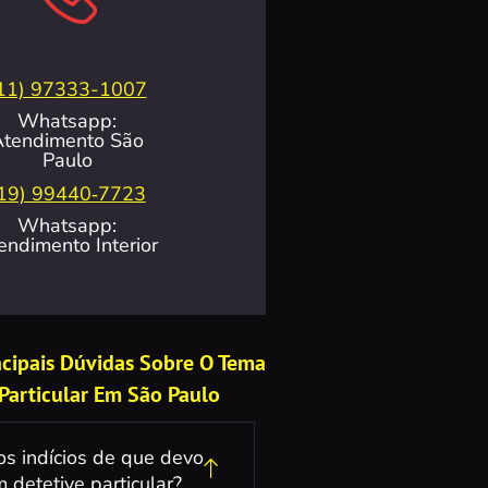
11) 97333-1007
Whatsapp:
Atendimento São
Paulo
19) 99440‑7723
Whatsapp:
endimento Interior
incipais Dúvidas Sobre O Tema
 Particular Em São Paulo
os indícios de que devo
 detetive particular?