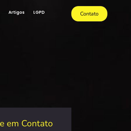
Artigos
LGPD
Contato
re em Contato