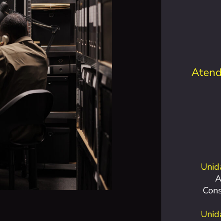
Atend
Unid
A
Con
Unid