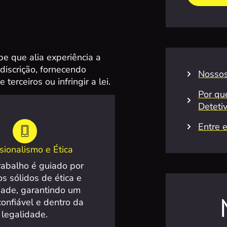
e que alia experiência a
discrição, fornecendo
Nossos
terceiros ou infringir a lei.
Por qu
Deteti
Entre 
ssionalismo e Ética
rabalho é guiado por
os sólidos de ética e
dade, garantindo um
confiável e dentro da
legalidade.