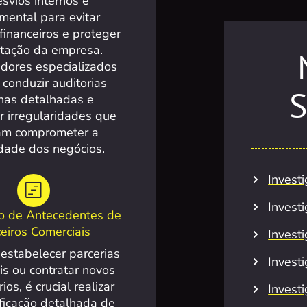
esvios internos é
mental para evitar
 financeiros e proteger
utação da empresa.
adores especializados
conduzir auditorias
S
rnas detalhadas e
ar irregularidades que
am comprometer a
idade dos negócios.
Invest
Invest
ão de Antecedentes de
eiros Comerciais
Investi
estabelecer parcerias
Invest
is ou contratar novos
ios, é crucial realizar
Invest
ficação detalhada de