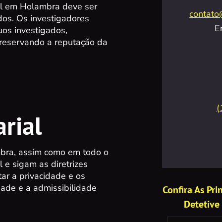
al em Holambra deve ser
contato
idos. Os investigadores
E
uos investigados,
preservando a reputação da
a
(
rial
mbra, assim como em todo o
l e sigam as diretrizes
tar a privacidade e os
dade e a admissibilidade
Confira As Pr
Detetive