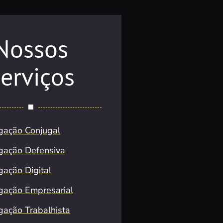
Nossos
erviços
igação Conjugal
igação Defensiva
gação Digital
igação Empresarial
igação Trabalhista