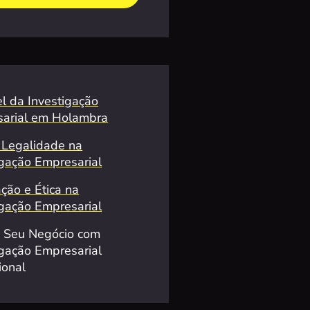
l da Investigação
arial em Holambra
e Legalidade na
igação Empresarial
ação e Ética na
igação Empresarial
a Seu Negócio com
igação Empresarial
ional