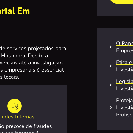
rial Em
O Pape
e serviços projetados para
Empres
m Holambra. Desde a
Ética 
erciais até a investigação
Invest
s empresariais é essencial
 locais.
Legisl
Invest
Protej
Invest
Profiss
audes Internas
ão precoce de fraudes