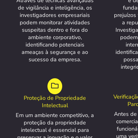
Através de técnicas avançadas
e d
de vigilância e inteligência, os
funda
investigadores empresariais
prejuízos
podem monitorar atividades
a rep
suspeitas dentro e fora do
Investig
ambiente corporativo,
podem 
identificando potenciais
inte
ameaças à segurança e ao
identific
sucesso da empresa.
poss
integr
Verificaç
Proteção de Propriedade
Parc
Intelectual
Antes de 
Em um ambiente competitivo, a
comercia
proteção da propriedade
funcionár
intelectual é essencial para
uma veri
preservar a inovação e o valor