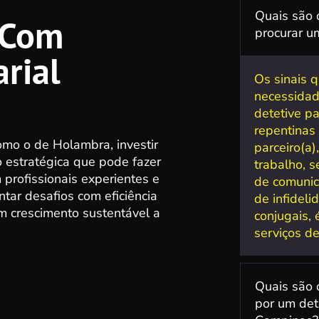
Quais são 
 Com
procurar um
rial
Os sinais 
necessidad
detetive p
repentinas
mo o de Holambra, investir
parceiro(a)
 estratégica que pode fazer
trabalho, s
 profissionais experientes e
de comunic
tar desafios com eficiência
de infidel
um crescimento sustentável a
conjugais,
serviços de
Quais são 
por um det