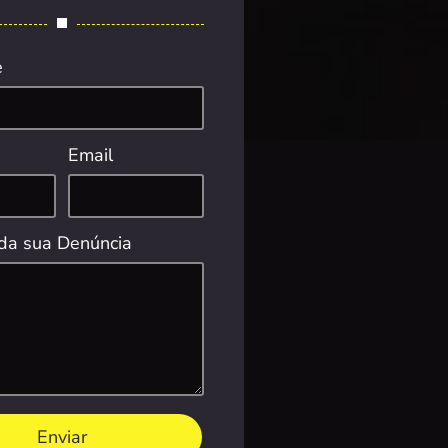
e
Email
da sua Denúncia
Enviar