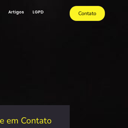
Artigos
LGPD
Contato
re em Contato