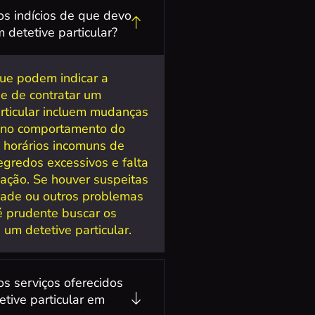
os indícios de que devo
 detetive particular?
que podem indicar a
e de contratar um
articular incluem mudanças
 no comportamento do
, horários incomuns de
egredos excessivos e falta
ação. Se houver suspeitas
idade ou outros problemas
 é prudente buscar os
 um detetive particular.
os serviços oferecidos
etive particular em