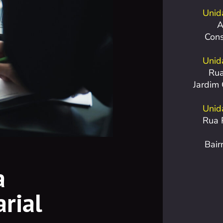
Unid
A
Con
Unid
Rua
Jardim
Unida
Rua 
Bair
a
rial