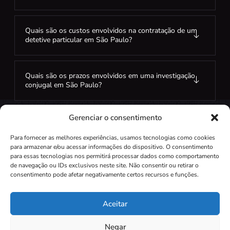
Quais são os custos envolvidos na contratação de um
detetive particular em São Paulo?
Quais são os prazos envolvidos em uma investigação
conjugal em São Paulo?
Gerenciar o consentimento
Para fornecer as melhores experiências, usamos tecnologias como cookies
para armazenar e/ou acessar informações do dispositivo. O consentimento
para essas tecnologias nos permitirá processar dados como comportamento
de navegação ou IDs exclusivos neste site. Não consentir ou retirar o
Independente do seu questionamento.
consentimento pode afetar negativamente certos recursos e funções.
Encontraremos a verdade com expertise profissional.
Aceitar
Negar