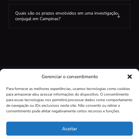
Quais são os prazos envolvidos em uma investigação
conjugal em Campinas?
Gerenciar o consentimento
Para fornecer as melhores experiências, usamos tecnologias como cookies
para armazenar e/ou acessar informações do dispositivo. O consentimento
para essas tecnologias nos permitirá processar dados como comportamento
de navegação ou IDs exclusivos neste site. Não consentir ou retirar o
Independente do seu questionamento.
consentimento pode afetar negativamente certos recursos e funções.
Encontraremos a verdade com expertise profissional.
Aceitar