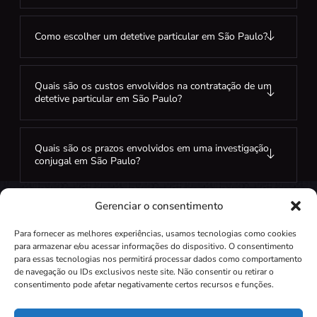
Como escolher um detetive particular em São Paulo?
Quais são os custos envolvidos na contratação de um
detetive particular em São Paulo?
Quais são os prazos envolvidos em uma investigação
conjugal em São Paulo?
Gerenciar o consentimento
Para fornecer as melhores experiências, usamos tecnologias como cookies
para armazenar e/ou acessar informações do dispositivo. O consentimento
para essas tecnologias nos permitirá processar dados como comportamento
de navegação ou IDs exclusivos neste site. Não consentir ou retirar o
Independente do seu questionamento.
consentimento pode afetar negativamente certos recursos e funções.
Encontraremos a verdade com expertise profissional.