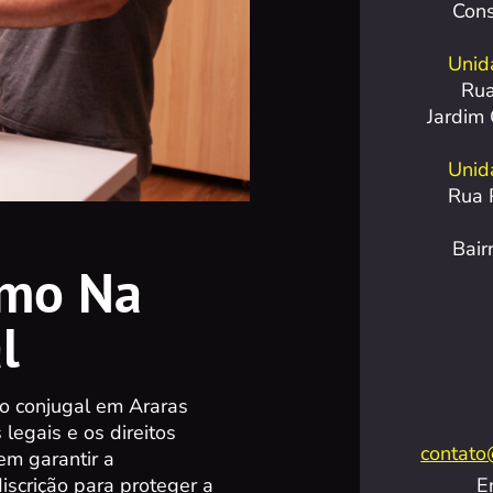
Con
Unid
Rua
Jardim
Unida
Rua 
Bair
ismo Na
l
ão conjugal em Araras
legais e os direitos
contato
em garantir a
iscrição para proteger a
E