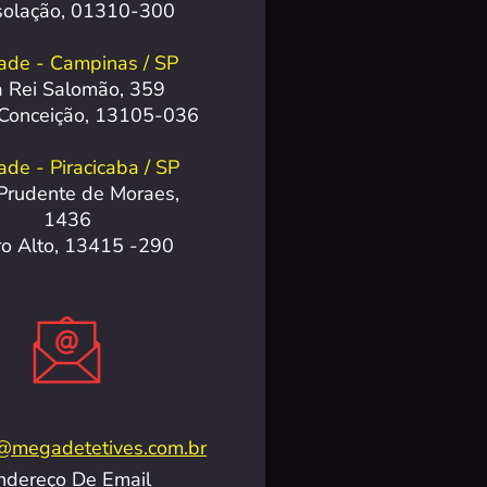
solação, 01310-300
ade - Campinas / SP
 Rei Salomão, 359
 Conceição, 13105-036
de - Piracicaba / SP
Prudente de Moraes,
1436
ro Alto, 13415 -290
@megadetetives.com.br
ndereço De Email