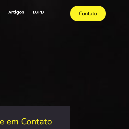
Artigos
LGPD
Contato
re em Contato