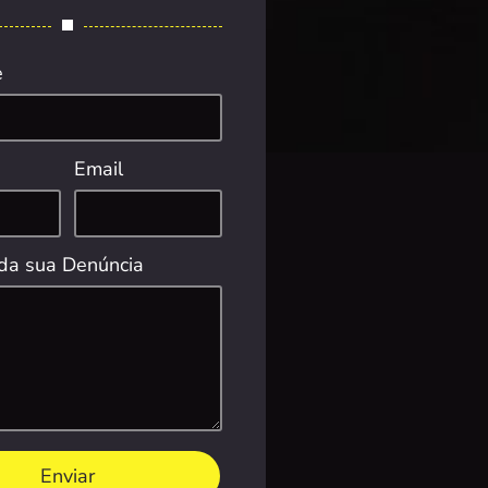
e
Email
da sua Denúncia
Enviar