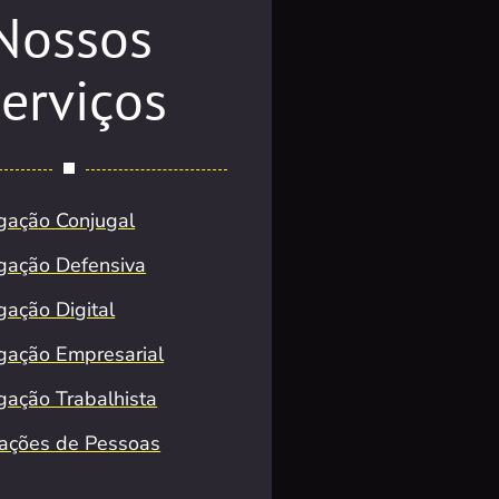
Nossos
erviços
igação Conjugal
igação Defensiva
gação Digital
igação Empresarial
igação Trabalhista
zações de Pessoas