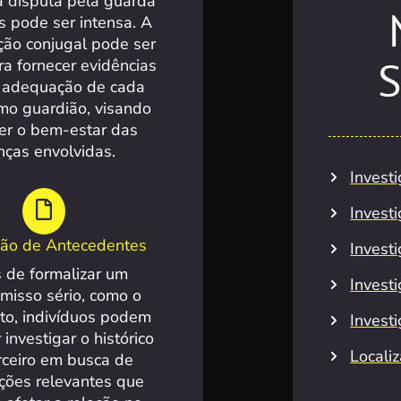
 a disputa pela guarda
os pode ser intensa. A
ção conjugal pode ser
S
a fornecer evidências
 adequação de cada
mo guardião, visando
er o bem-estar das
anças envolvidas.
Invest
Invest
ação de Antecedentes
Investi
 de formalizar um
Invest
misso sério, como o
o, indivíduos podem
Invest
 investigar o histórico
Locali
rceiro em busca de
ções relevantes que