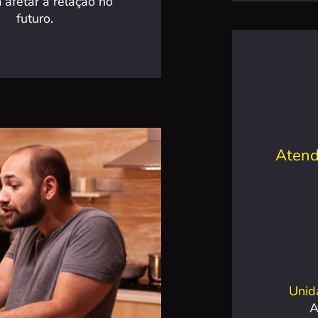
afetar a relação no
futuro.
Atend
Unid
A