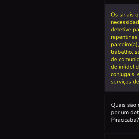
Os sinais 
necessidad
detetive p
repentinas
parceiro(a)
trabalho, s
de comunic
de infidel
conjugais,
serviços de
Quais são 
por um det
Piracicaba