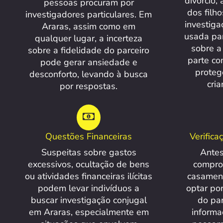
divórcio,
pessoas procuram por
dos filh
investigadores particulares. Em
investiga
Araras, assim como em
usada par
qualquer lugar, a incerteza
sobre a
sobre a fidelidade do parceiro
parte co
pode gerar ansiedade e
proteg
desconforto, levando à busca
cri
por respostas.
Questões Financeiras
Verific
Suspeitas sobre gastos
Antes
excessivos, ocultação de bens
compro
ou atividades financeiras ilícitas
casament
podem levar indivíduos a
optar por
buscar investigação conjugal
do pa
em Araras, especialmente em
informa