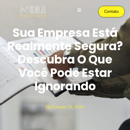
Contato
Sua Empresa Está
Realmente Segura?
Descubra O Que
Você Pode Estar
Ignorando
Outubro 31, 2024