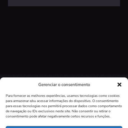
Gerenciar o consentimento
Para fornecer as melhores experiências, usamos tecnologias como cookies
para armazenar e/ou acessar informações do dispositivo. O consentimento
para essas tecnologias nos permitirá processar dados como comportamento
de navegação ou IDs exclusivos neste site. Não consentir ou retirar o
Independente do seu questionamento.
consentimento pode afetar negativamente certos recursos e funções.
Encontraremos a verdade com expertise profissional.