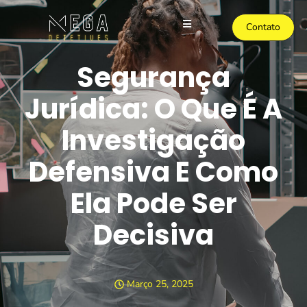
Contato
Segurança
Jurídica: O Que É A
Investigação
Defensiva E Como
Ela Pode Ser
Decisiva
Março 25, 2025