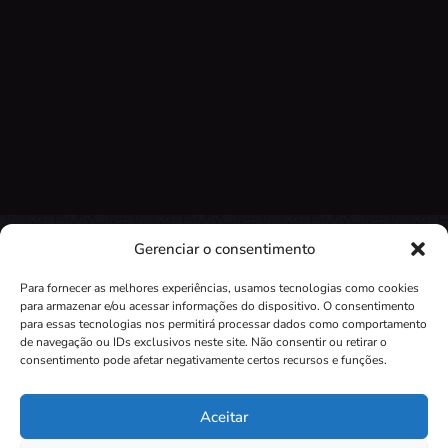
Gerenciar o consentimento
Para fornecer as melhores experiências, usamos tecnologias como cookies
para armazenar e/ou acessar informações do dispositivo. O consentimento
para essas tecnologias nos permitirá processar dados como comportamento
de navegação ou IDs exclusivos neste site. Não consentir ou retirar o
Independente do seu questionamento.
consentimento pode afetar negativamente certos recursos e funções.
Encontraremos a verdade com expertise profissional.
Aceitar