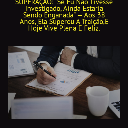
SUPERAÇÃO: “Se Eu Não Tivesse
Investigado, Ainda Estaria
Sendo Enganada” — Aos 38
Anos, Ela Superou A Traição,e
Hoje Vive Plena E Feliz.