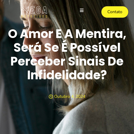
Contato
O Amor E A Mentira,
Será Se É Possível
Perceber Sinais De
Infidelidade?
Outubro 4, 2024