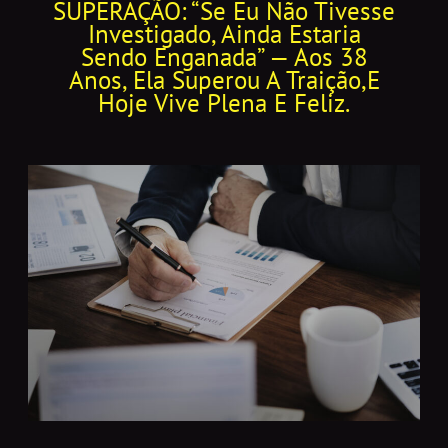
SUPERAÇÃO: “Se Eu Não Tivesse
Investigado, Ainda Estaria
Sendo Enganada” — Aos 38
Anos, Ela Superou A Traição,e
Hoje Vive Plena E Feliz.