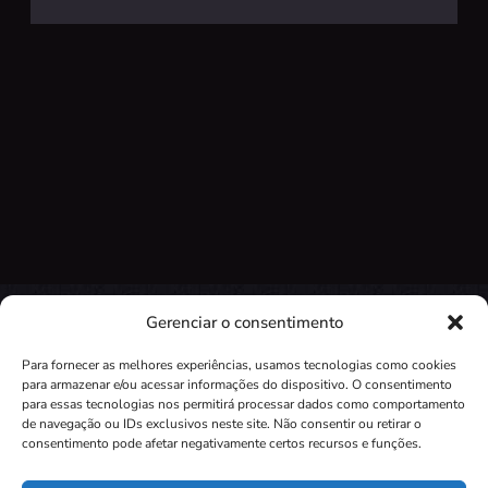
Gerenciar o consentimento
Para fornecer as melhores experiências, usamos tecnologias como cookies
para armazenar e/ou acessar informações do dispositivo. O consentimento
para essas tecnologias nos permitirá processar dados como comportamento
de navegação ou IDs exclusivos neste site. Não consentir ou retirar o
Independente do seu questionamento.
consentimento pode afetar negativamente certos recursos e funções.
Encontraremos a verdade com expertise profissional.